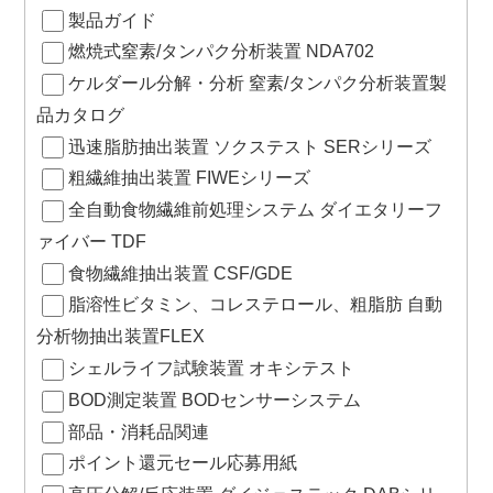
製品ガイド
燃焼式窒素/タンパク分析装置 NDA702
ケルダール分解・分析 窒素/タンパク分析装置製
品カタログ
迅速脂肪抽出装置 ソクステスト SERシリーズ
粗繊維抽出装置 FIWEシリーズ
全自動食物繊維前処理システム ダイエタリーフ
ァイバー TDF
食物繊維抽出装置 CSF/GDE
脂溶性ビタミン、コレステロール、粗脂肪 自動
分析物抽出装置FLEX
シェルライフ試験装置 オキシテスト
BOD測定装置 BODセンサーシステム
部品・消耗品関連
ポイント還元セール応募用紙