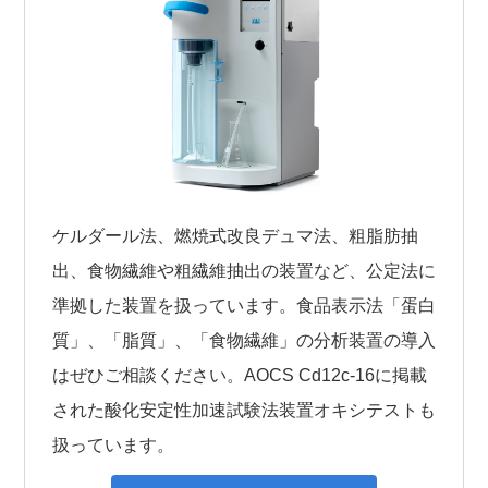
ケルダール法、燃焼式改良デュマ法、粗脂肪抽
出、⾷物繊維や粗繊維抽出の装置など、公定法に
準拠した装置を扱っています。⾷品表⽰法「蛋⽩
質」、「脂質」、「⾷物繊維」の分析装置の導⼊
はぜひご相談ください。AOCS Cd12c-16に掲載
された酸化安定性加速試験法装置オキシテストも
扱っています。