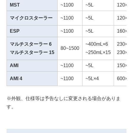
MST
~1100
~5L
120×5
マイクロスターラー
~1100
~5L
120×4
ESP
~1100
~5L
160×3
マルチスターラー 6
~400mL×6
230×51
80~1500
マルチスターラー 15
~250mL×15
230×51
AMI
~1100
~5L
150×5
AMI 4
~1100
~5L×4
600×5
※外観、仕様等は予告なしに変更される場合がありま
す。