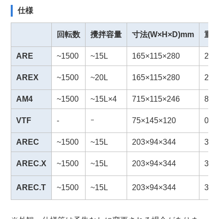
仕様
回転数
攪拌容量
寸法(W×H×D)mm
重量
ARE
~1500
~15L
165×115×280
2.6
AREX
~1500
~20L
165×115×280
2.6
AM4
~1500
~15L×4
715×115×246
8.3
VTF
-
ｰ
75×145×120
0.3
AREC
~1500
~15L
203×94×344
3.3
AREC.X
~1500
~15L
203×94×344
3.3
AREC.T
~1500
~15L
203×94×344
3.3