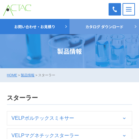
M
TEL：
お問い合わせ・お見積り
カタログ ダウンロード
03-
5698-
7051
製品情報
HOME
>
製品情報
>
スターラー
スターラー
VELPボルテックスミキサー
VELPマグネチックスターラー