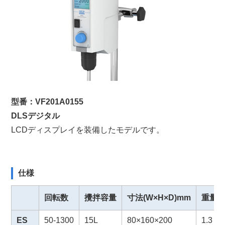
型番：VF201A0155
DLSデジタル
LCDディスプレイを装備したモデルです。
仕様
回転数
攪拌容量
寸法(W×H×D)mm
重量(k
ES
50-1300
15L
80×160×200
1.3