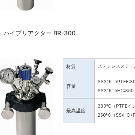
ハイプリアクター BR-300
材質
ステンレススチールま
SS316TI/PTFE:
容量
SS316TI/HC:35
230℃（PTFE
最高温度
260℃（SS/HC