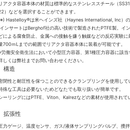
リアクタ容器本体の材質は標準的なステンレススチール（SS316TI）⼜は
22）などを選択することができます。
(※) Hastelloy®は⽶ヘインズ社（Haynes International, I
インサートはBerghof社の高い技術で製造されたPTFE製。
どによる腐食防止、金属への接触を嫌う触媒などの反応実験に最
量700ｍLまでの範囲でリアクタ容器本体に装着が可能です。
※労働安全衛生法において小型圧力容器、第1種圧力容器に該
詳しくは弊社までお問い合わせください。
構造
密閉性と耐圧性を保つことのできるクランプリングを使⽤して
特殊な工具は必要ないためどなたでも取り扱いが簡単です。
シーリングにはPTFE、Viton、Kalrezなどの素材が使⽤され
拡張性
圧⼒ゲージ、温度センサ、ガス/液体サンプリングバルブ、攪