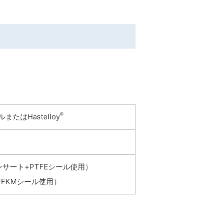
®
たはHastelloy
インサート+PTFEシール使用）
+FFKMシール使用）