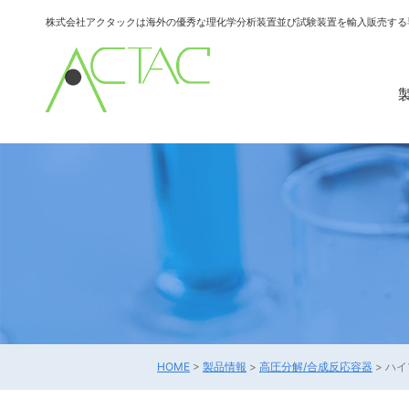
株式会社アクタックは海外の優秀な理化学分析装置並び試験装置を輸入販売する
HOME
>
製品情報
>
⾼圧分解/合成反応容器
>
ハイ