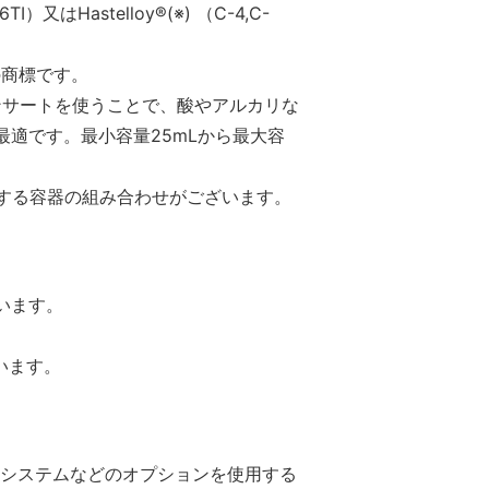
Hastelloy®(※) （C-4,C-
nc）の商標です。
インサートを使うことで、酸やアルカリな
適です。最小容量25mLから最大容
当する容器の組み合わせがございます。
います。
ています。
拌システムなどのオプションを使⽤する