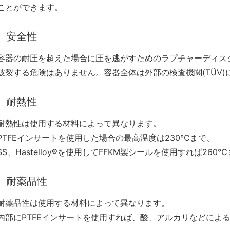
ことができます。
安全性
容器の耐圧を超えた場合に圧を逃がすためのラプチャーディス
破裂する危険はありません。容器全体は外部の検査機関(TÜV
耐熱性
耐熱性は使⽤する材料によって異なります。
PTFEインサートを使⽤した場合の最⾼温度は230℃まで、
SS、Hastelloy®を使⽤してFFKM製シールを使⽤すれば26
耐薬品性
耐薬品性は使⽤する材料によって異なります。
内部にPTFEインサートを使⽤すれば、酸、アルカリなどによ