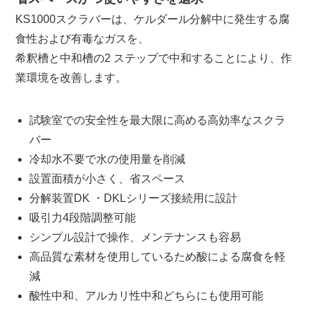
KS1000スクラバーは、ケルダール分解中に発生する腐
食性および有毒なガスを、
希釈槽と中和槽の2 ステップで中和することにより、作
業環境を改善します。
試験室での安全性を最大限に高める高効率なスクラ
バー
冷却水不要で水の使用量を削減
設置面積が小さく、省スペース
分解装置DK ・
DKLシリーズ
接続用に設計
吸引力
4
段階調整可能
シンプル設計で操作、メンテナンスも容易
高品質な素材を使用しているため酸による腐食を軽
減
酸性中和、アルカリ性中和どちらにも使用可能