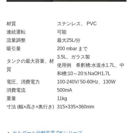
材質
ステンレス、
PVC
連続運転
可能
流量調整
最大
25L/
分
吸引量
200 mbar まで
3.5L、ガラス製
タンクの最大容量、材
使用例 希釈槽:水道水1.7L、中
質
和槽:10～20％NaOH1.7L
電圧、消費電力
100-240V/ 50-60Hz、130W
消費電流
500mA
重量
11kg
寸法
(
幅
×
高さ
×
奥行き
)
315×335×360mm
ケルダール分解装置 DKシリーズ