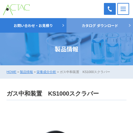
M
TEL：
お問い合わせ・お見積り
カタログ ダウンロード
03-
5698-
7051
製品情報
HOME
>
製品情報
>
栄養成分分析
>
ガス中和装置 KS1000スクラバー
ガス中和装置 KS1000スクラバー