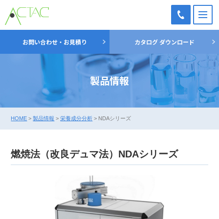
M
TEL：
お問い合わせ・お見積り
カタログ ダウンロード
03-
5698-
7051
製品情報
HOME
>
製品情報
>
栄養成分分析
>
NDAシリーズ
燃焼法（改良デュマ法）NDAシリーズ