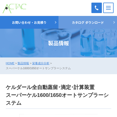
M
TEL：
お問い合わせ・お見積り
カタログ ダウンロード
03-
5698-
7051
製品情報
HOME
>
製品情報
>
栄養成分分析
>
スーパーケル1600/1650オートサンプラーシステム
ケルダール全⾃動蒸留･滴定･計算装置
スーパーケル1600/1650オートサンプラーシ
ステム