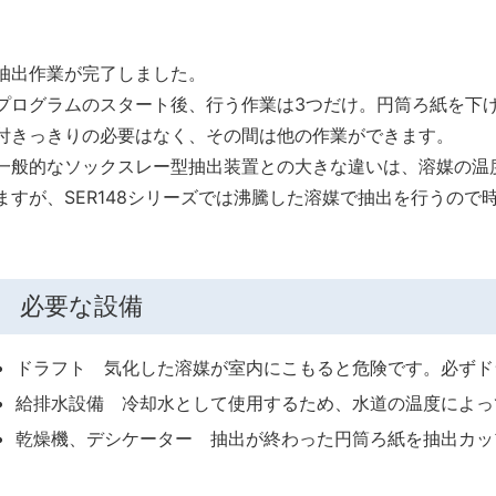
抽出作業が完了しました。
プログラムのスタート後、⾏う作業は3つだけ。円筒ろ紙を下
付きっきりの必要はなく、その間は他の作業ができます。
⼀般的なソックスレー型抽出装置との⼤きな違いは、溶媒の温
ますが、SER148シリーズでは沸騰した溶媒で抽出を⾏うので
必要な設備
ドラフト 気化した溶媒が室内にこもると危険です。必ずド
給排水設備 冷却水として使用するため、水道の温度によっ
乾燥機、デシケーター 抽出が終わった円筒ろ紙を抽出カッ