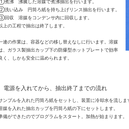
①煮沸 沸騰した溶媒で煮沸抽出を行います。
②洗い込み 円筒ろ紙を持ち上げリンス抽出を行います。
③回収 溶媒をコンデンサ内に回収します。
以上の工程で抽出は終了します。
一連の作業は、容器などの移し替えなしに行います。溶媒
は、ガラス製抽出カップ下の防爆型ホットプレートで効率
良く、しかも安全に温められます。
電源を⼊れてから、抽出終了までの流れ
サンプルを⼊れた円筒ろ紙をセットし、装置に冷却⽔を流しま
溶媒を⼊れた抽出カップを円筒ろ紙の下にセットします。
準備ができたのでプログラムをスタート。加熱が始まります。